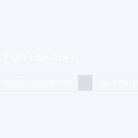
T MIT UNS AUF!
TERMIN VEREINBAREN
+49 (0)7051 5