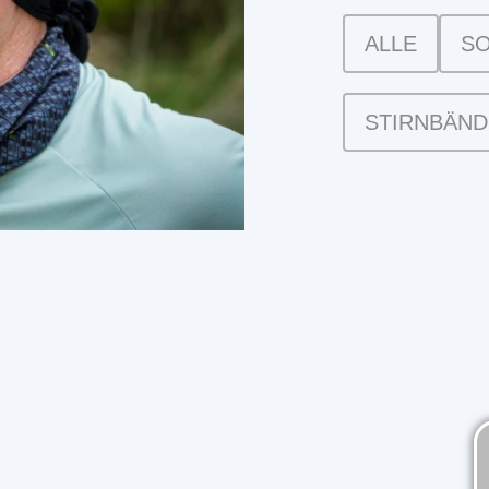
ALLE
S
STIRNBÄN