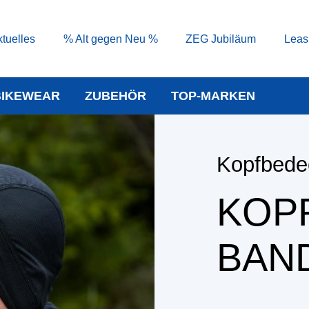
tuelles
% Alt gegen Neu %
ZEG Jubiläum
Leas
BIKEWEAR
ZUBEHÖR
TOP-MARKEN
Kopfbede
KOP
BAN