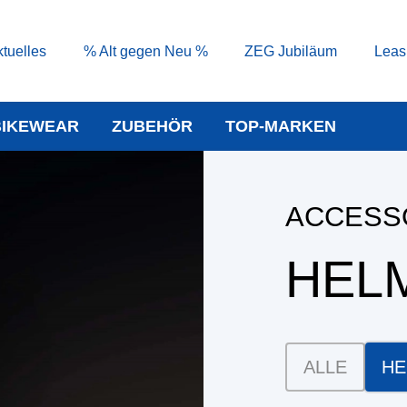
tuelles
% Alt gegen Neu %
ZEG Jubiläum
Leas
BIKEWEAR
ZUBEHÖR
TOP-MARKEN
ACCESS
HEL
ALLE
HE