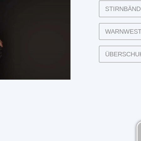
STIRNBÄN
WARNWES
ÜBERSCHU