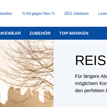
tuelles
% Alt gegen Neu %
ZEG Jubiläum
Leas
BIKEWEAR
ZUBEHÖR
TOP-MARKEN
REI
Für längere Ab
möglichem Komf
den perfekten B