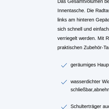
Das Gesamtvolumen beide
Innentasche. Die Radta
links am hinteren Gepäc
sich schnell und einfa
verriegelt werden. Mit 
praktischen Zubehör-Ta
geräumiges Haup
wasserdichter Wi
schließbar,abneh
Schulterträger au