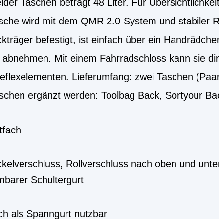
r Taschen beträgt 48 Liter. Für Übersichtlichkeit
sche wird mit dem QMR 2.0-System und stabiler R
kträger befestigt, ist einfach über ein Handrädchen
ch abnehmen. Mit einem Fahrradschloss kann sie 
Reflexelementen. Lieferumfang: zwei Taschen (Paa
schen ergänzt werden: Toolbag Back, Sortyour Bac
tfach
ckelverschluss, Rollverschluss nach oben und unte
mbarer Schultergurt
ch als Spanngurt nutzbar