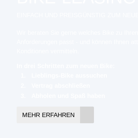
EINFACH UND PREISGÜNSTIG ZUM NEU
Wir beraten Sie gerne welches Bike zu Ihre
Anforderungen passt - und können Ihnen att
Konditionen vermitteln.
In drei Schritten zum neuen Bike:
Lieblings-Bike aussuchen
Vertrag abschließen
Abholen und Spaß haben
MEHR ERFAHREN