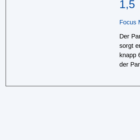
1,5
Focus M
Der Pa
sorgt e
knapp 6
der Pan