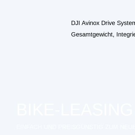
DJI Avinox Drive Syst
Gesamtgewicht, Integri
BIKE-LEASING
EINFACH UND PREISGÜNSTIG ZUM NEU