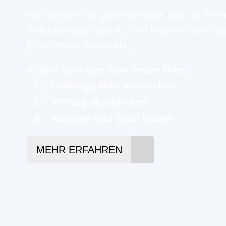
Wir beraten Sie gerne welches Bike zu Ihre
Anforderungen passt - und können Ihnen att
Konditionen vermitteln.
In drei Schritten zum neuen Bike:
Lieblings-Bike aussuchen
Vertrag abschließen
Abholen und Spaß haben
MEHR ERFAHREN